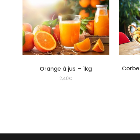
Corbei
Orange à jus – 1kg
2,40
€