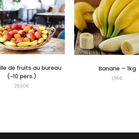
lle de fruits au bureau
Banane – 1kg
(~10 pers.)
1,95
€
29,50
€