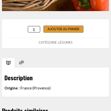
AJOUTER AU PANIER
QUANTITÉ
DE
POIVRON
CATÉGORIE :
LÉGUMES
ROUGE
-
500GR
Description
Origine :
France (Provence)
Produits similaires