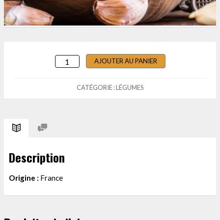
AJOUTER AU PANIER
QUANTITÉ
DE
AIL
CATÉGORIE :
LÉGUMES
-
2
TÊTES
Description
Origine :
France